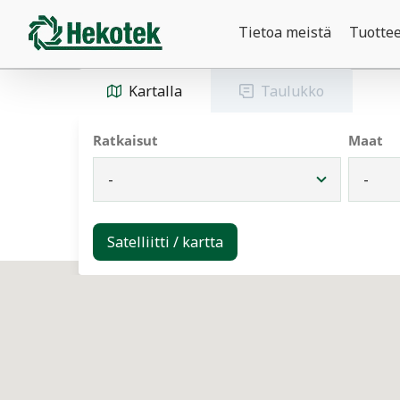
Skip to content
Tietoa meistä
Tuottee
Kartalla
Taulukko
Ratkaisut
Maat
Satelliitti / kartta