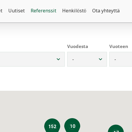
t
Uutiset
Referenssit
Henkilöstö
Ota yhteyttä
Vuodesta
Vuoteen
10
152