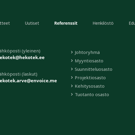
tteet
Uutiset
Referenssit
Henkilöstö
Edu
ähköposti (yleinen)
Johtoryhmä
ekotek@hekotek.ee
Myyntiosasto
Suunnitteluosasto
ähköposti (laskut)
Projektiosasto
ekotek.arve@envoice.me
Kehitysosasto
Tuotanto osasto