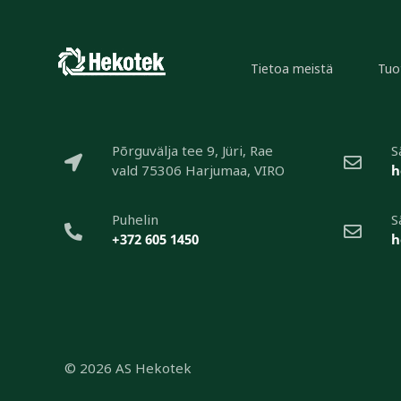
Tietoa meistä
Tuo
Põrguvälja tee 9, Jüri, Rae
S
vald 75306 Harjumaa, VIRO
h
Puhelin
S
+372 605 1450
h
© 2026
AS Hekotek