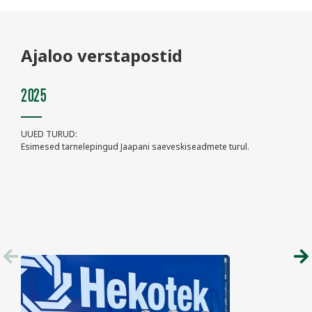
Ajaloo verstapostid
2025
202
UUED TURUD:
TEET
Esimesed tarnelepingud Jaapani saeveskiseadmete turul.
Marg
peadi
posit