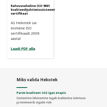
Rahvusvaheline ISO 9001
kvaliteedijuhtimissüsteemi
sertifikaat
AS Hekotek sai
esimese ISO
sertifikaadi 2009
aastal
Laadi
PDF
alla
Miks valida Hekotek
Parim kvaliteet töö igas etapis
Süsteemne lähenemine tagab kvaliteetse tulemuse
ja minimeerib vigade riski