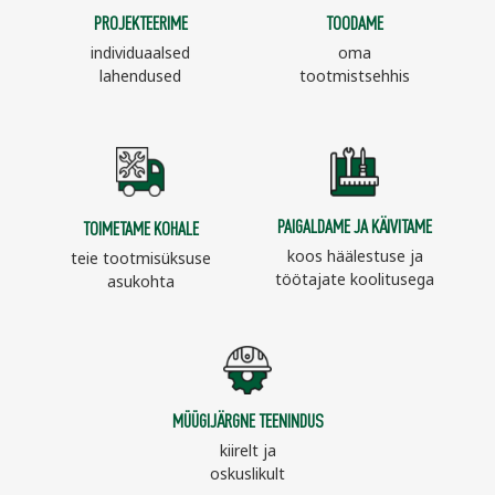
PROJEKTEERIME
TOODAME
individuaalsed
oma
lahendused
tootmistsehhis
PAIGALDAME JA KÄIVITAME
TOIMETAME KOHALE
koos häälestuse ja
teie tootmisüksuse
töötajate koolitusega
asukohta
MÜÜGIJÄRGNE TEENINDUS
kiirelt ja
oskuslikult