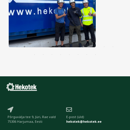
Põrguvälja tee 9, Jüri, Rae vald
E-post (üld)
75306 Harjumaa, Eesti
hekotek@hekotek.ee