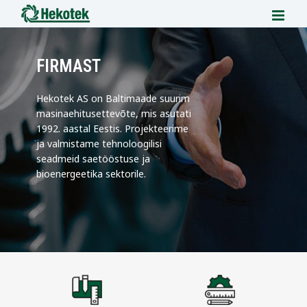
Skip to content
FIRMAST
Hekotek AS on Baltimaade suurim
masinaehitusettevõte, mis asutati
1992. aastal Eestis. Projekteerime
ja valmistame tehnoloogilisi
seadmeid saetööstuse ja
bioenergeetika sektorile.