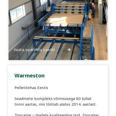
Vaata asukohta kaardil
Warmeston
Pelletitehas Eestis
Seadmete kompleks võimsusega 80 tuhat
tonni aastas, mis töötab alates 2014. aastast.
Tooraine – madala kvaliteediga puit. Tooraine